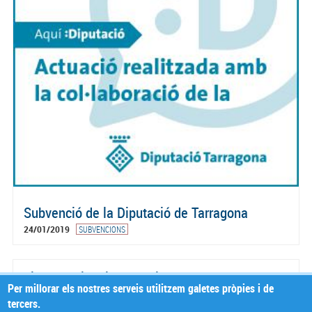
Subvenció de la Diputació de Tarragona
24/01/2019
SUBVENCIONS
Diada Nacional de Catalunya
Per millorar els nostres serveis utilitzem galetes pròpies i de
03/11/2017
ACTUALITAT
tercers.