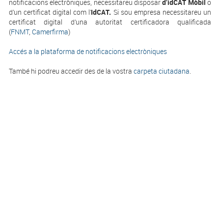
notificacions electròniques, necessitareu disposar
d’idCAT Mòbil
o
d’un certificat digital com l’
IdCAT.
Si sou empresa necessitareu un
certificat digital d’una autoritat certificadora qualificada
(
FNMT
,
Camerfirma
)
Accés a la plataforma de notificacions electròniques
També hi podreu accedir des de la vostra
carpeta ciutadana
.