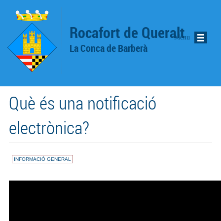
Vés al contingut
Rocafort de Queralt
Menu
La Conca de Barberà
Què és una notificació
electrònica?
INFORMACIÓ GENERAL