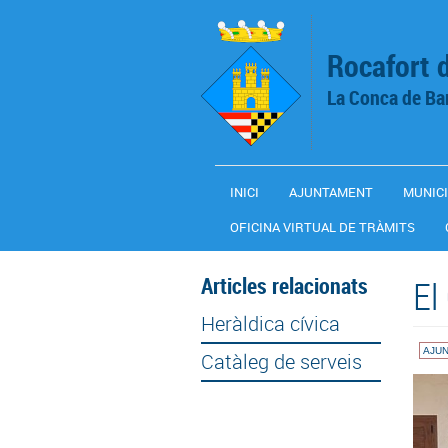
Vés al contingut
Rocafort 
La Conca de Ba
INICI
AJUNTAMENT
MUNICI
OFICINA VIRTUAL DE TRÀMITS
Articles relacionats
El
Heràldica cívica
AJU
Catàleg de serveis