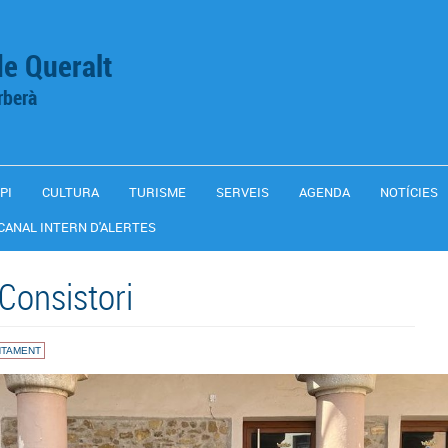
de Queralt
rberà
PI
CULTURA
TURISME
SERVEIS
AGENDA
NOTÍCIES
CANAL INTERN D'ALERTES
 Consistori
NTAMENT