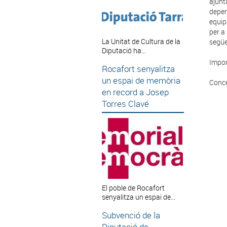
ajunt
depen
equip
per a
La Unitat de Cultura de la
següe
Diputació ha...
Impor
Rocafort senyalitza
un espai de memòria
Conce
en record a Josep
Torres Clavé
El poble de Rocafort
senyalitza un espai de...
Subvenció de la
Diputació de