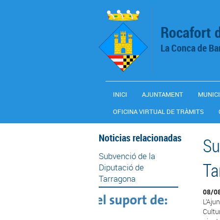
Vés al contingut
Rocafort 
La Conca de Ba
INICI
AJUNTAMENT
MUNICI
OFICINA VIRTUAL DE TRÀMITS
Noticias relacionadas
Su
Subvenció de la
Ta
Diputació de
Tarragona
08/0
L’Aju
Cultu