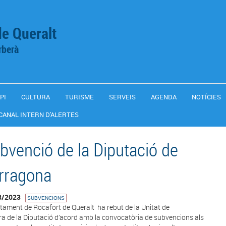
de Queralt
rberà
PI
CULTURA
TURISME
SERVEIS
AGENDA
NOTÍCIES
CANAL INTERN D'ALERTES
bvenció de la Diputació de
rragona
8/2023
SUBVENCIONS
ntament de Rocafort de Queralt ha rebut de la Unitat de
ra de la Diputació d’acord amb la convocatòria de subvencions als