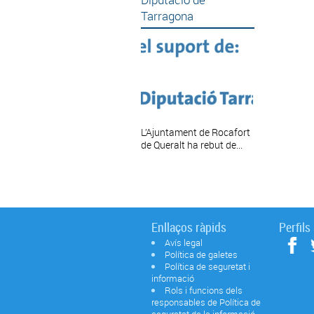
Tarragona
L’Ajuntament de Rocafort
de Queralt ha rebut de...
Enllaços ràpids
Perfils
Avís legal
Política de galetes
Política de seguretat i
informació
Rols i funcions dels
responsables de Política de