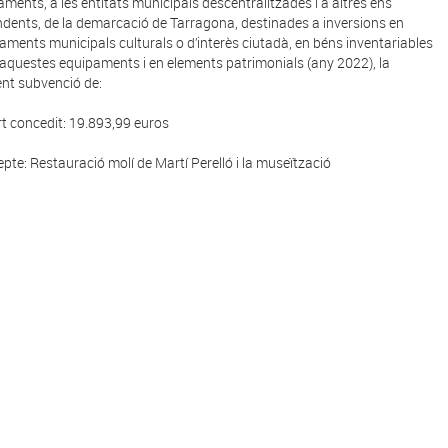
aments, a les entitats municipals descentralitzades i a altres ens
dents, de la demarcació de Tarragona, destinades a inversions en
aments municipals culturals o d’interès ciutadà, en béns inventariables
 aquestes equipaments i en elements patrimonials (any 2022), la
nt subvenció de:
t concedit: 19.893,99 euros
pte: Restauració molí de Martí Perelló i la museïtzació